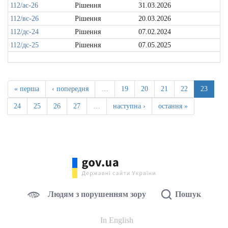
112/ас-26
Рішення
31.03.2026
112/вс-26
Рішення
20.03.2026
112/дс-24
Рішення
07.02.2024
112/дс-25
Рішення
07.05.2025
« перша
‹ попередня
…
19
20
21
22
23
24
25
26
27
…
наступна ›
остання »
Людям з порушенням зору
Пошук
In English