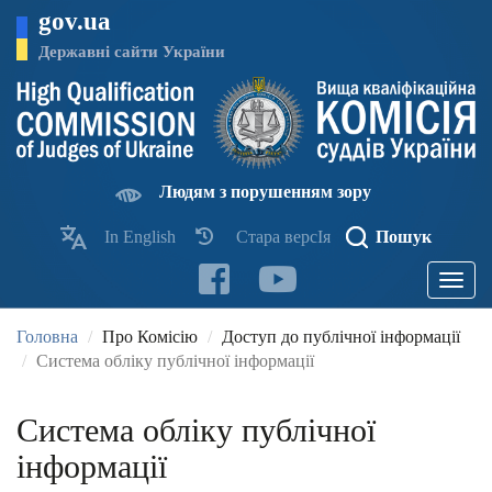
Перейти
gov.ua
до
основного
Державні сайти України
матеріалу
Людям з порушенням зору
In English
Стара версІя
Пошук
Toggle
navigatio
Головна
Про Комісію
Доступ до публічної інформації
Система обліку публічної інформації
Система обліку публічної
інформації