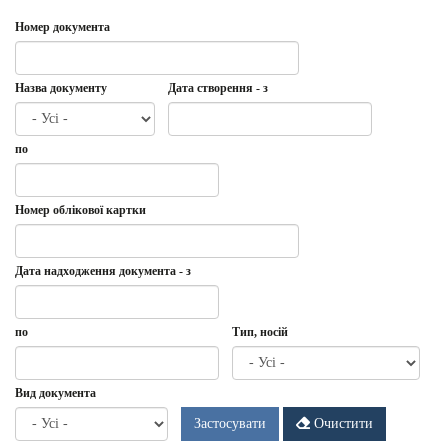
Номер документа
Назва документу
Дата створення - з
Дата
Дата
по
створення
-
з
Дата
по
Номер облікової картки
Дата надходження документа - з
Дата
Дата
по
Тип, носій
надходження
документа
-
Дата
по
Вид документа
з
Застосувати
Очистити