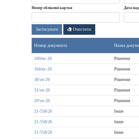
Номер облікової картки
Дата над
Дата
Дата
Застосувати
Очистити
надходж
докумен
-
Номер документа
Назва докум
з
160/вс-26
Рішення
164/вс-26
Рішення
30/зп-26
Рішення
31/зп-26
Рішення
29/зп-26
Рішення
21-558/26
Інше
21-558/26
Інше
21-558/26
Інше