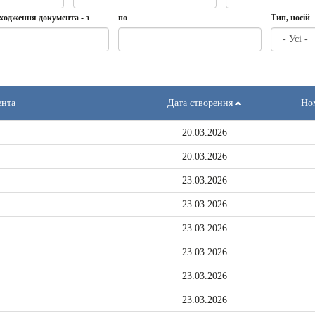
Дата
Дата
Дата
по
ходження документа - з
по
Тип, носій
створення
-
з
Дата
по
ення
та
ента
Дата створення
Ном
20.03.2026
20.03.2026
23.03.2026
23.03.2026
23.03.2026
23.03.2026
23.03.2026
23.03.2026