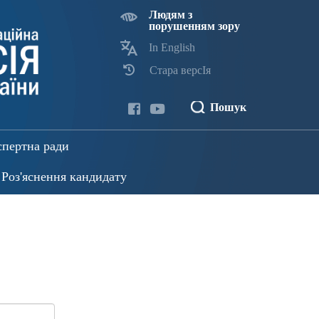
Людям з
порушенням зору
In English
Стара версІя
Пошук
спертна ради
Роз'яснення кандидату