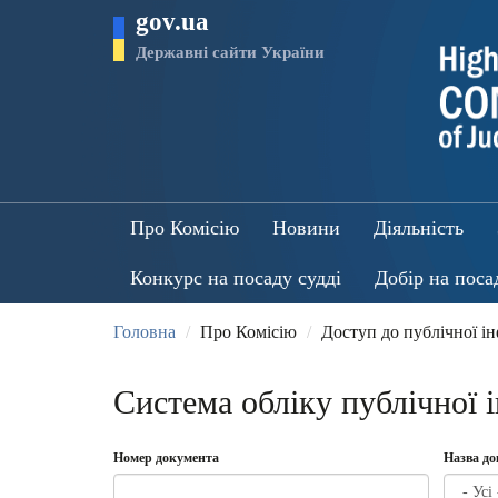
Перейти
gov.ua
до
основного
Державні сайти України
матеріалу
Про Комісію
Новини
Діяльність
Конкурс на посаду судді
Добір на поса
Головна
Про Комісію
Доступ до публічної і
Система обліку публічної 
Номер документа
Назва д