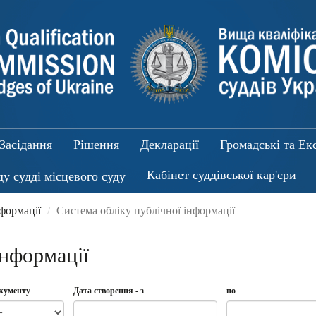
Засідання
Рішення
Декларації
Громадські та Ек
Кабінет суддівської кар'єри
ду судді місцевого суду
нформації
Система обліку публічної інформації
інформації
окументу
Дата створення - з
по