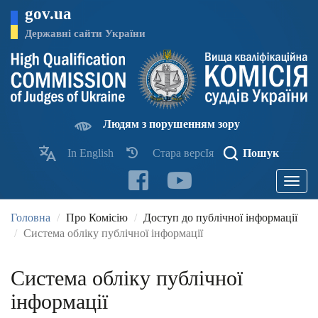
Перейти
gov.ua
до
основного
Державні сайти України
матеріалу
Людям з порушенням зору
In English
Стара версІя
Пошук
Toggle
navigatio
Головна
Про Комісію
Доступ до публічної інформації
Система обліку публічної інформації
Система обліку публічної
інформації