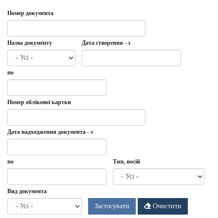
Номер документа
Назва документу
Дата створення - з
Дата
Дата
по
створення
-
з
Дата
по
Номер облікової картки
Дата надходження документа - з
Дата
Дата
по
Тип, носій
надходження
документа
-
Дата
по
Вид документа
з
Застосувати
Очистити