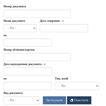
Номер документа
Назва документу
Дата створення - з
Дата
Дата
по
створення
-
з
Дата
по
Номер облікової картки
Дата надходження документа - з
Дата
Дата
по
Тип, носій
надходження
документа
-
Дата
по
Вид документа
з
Застосувати
Очистити