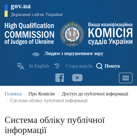
Перейти
gov.ua
до
основного
Державні сайти України
матеріалу
Людям з порушенням зору
In English
Стара версІя
Пошук
Toggle
navigatio
Головна
Про Комісію
Доступ до публічної інформації
Система обліку публічної інформації
Система обліку публічної
інформації