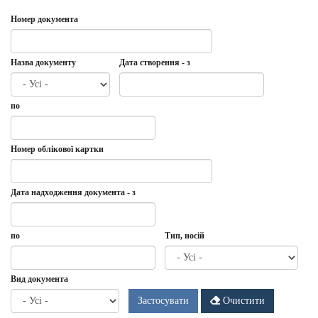
Номер документа
Назва документу
Дата створення - з
Дата
Дата
по
створення
-
з
Дата
по
Номер облікової картки
Дата надходження документа - з
Дата
Дата
по
Тип, носій
надходження
документа
-
Дата
по
Вид документа
з
Застосувати
Очистити