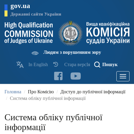
Перейти
gov.ua
до
основного
Державні сайти України
матеріалу
Людям з порушенням зору
In English
Стара версІя
Пошук
Toggle
navigatio
Головна
Про Комісію
Доступ до публічної інформації
Система обліку публічної інформації
Система обліку публічної
інформації