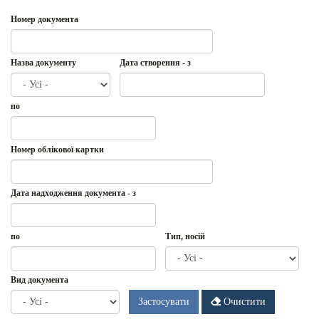
Номер документа
Назва документу
Дата створення - з
Дата
Дата
по
створення
-
з
Дата
по
Номер облікової картки
Дата надходження документа - з
Дата
Дата
по
Тип, носій
надходження
документа
-
Дата
по
Вид документа
з
Застосувати
Очистити