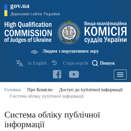
Перейти
gov.ua
до
основного
Державні сайти України
матеріалу
Людям з порушенням зору
In English
Стара версІя
Пошук
Toggle
navigatio
Головна
Про Комісію
Доступ до публічної інформації
Система обліку публічної інформації
Система обліку публічної
інформації