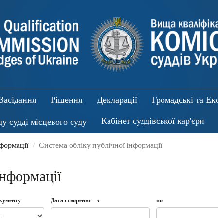
Засідання
Рішення
Декларації
Громадські та Ек
Кабінет суддівської кар'єри
ду судді місцевого суду
нформації
Система обліку публічної інформації
інформації
окументу
Дата створення - з
по