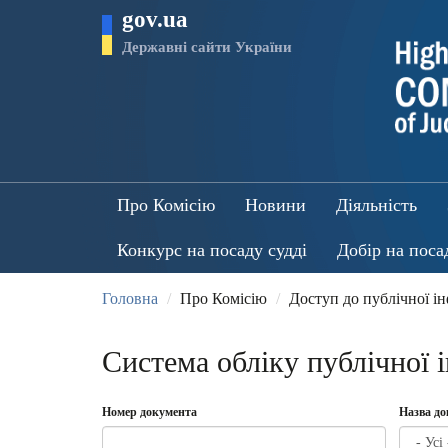
Перейти
gov.ua
до
основного
Державні сайти України
матеріалу
Про Комісію
Новини
Діяльність
Конкурс на посаду судді
Добір на поса
Головна
Про Комісію
Доступ до публічної і
Система обліку публічної 
Номер документа
Назва д