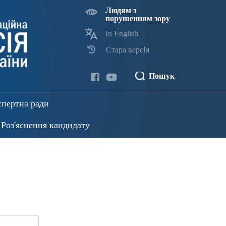
Людям з
порушенням зору
In English
Стара версІя
Пошук
спертна ради
Роз'яснення кандидату