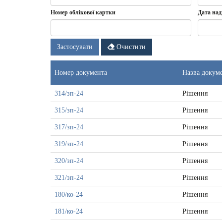
Номер облікової картки
Дата над
Дата
Дата
Застосувати
Очистити
надходж
докумен
-
Номер документа
Назва докум
з
314/зп-24
Рішення
315/зп-24
Рішення
317/зп-24
Рішення
319/зп-24
Рішення
320/зп-24
Рішення
321/зп-24
Рішення
180/ко-24
Рішення
181/ко-24
Рішення