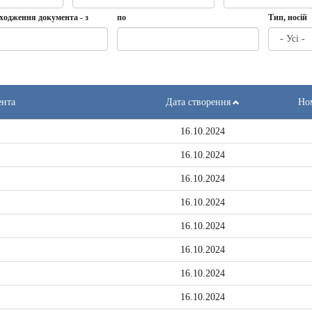
Дата
Дата
Дата
по
ходження документа - з
по
Тип, носій
створення
-
з
Дата
по
ення
та
ента
Дата створення
Ном
16.10.2024
16.10.2024
16.10.2024
16.10.2024
16.10.2024
16.10.2024
16.10.2024
16.10.2024